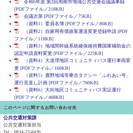
令和6年度 第2回周南市地域公共交通会議議事録
[PDFファイル／218KB]
会議次第 [PDFファイル／75KB]
（資料1）委員名簿 [PDFファイル／86KB]
（資料2）自家用有償旅客運送変更登録申請 [PDF
ファイル／118KB]
（資料3）地域間幹線系統確保維持費国庫補助金の
認定申請資料変更 [PDFファイル／225KB]
（資料4）大道理地区コミュニティバス運行車両変
更 [PDFファイル／160KB]
（資料5）鹿野地域等乗合タクシー「ふれあい号」
運行見直し計画 [PDFファイル／760KB]
（資料6）大向地区コミュニティバス実証運行
[PDFファイル／468KB]
このページに関するお問い合わせ先
公共交通対策課
公共交通対策担当
Tel：0834-22-8426