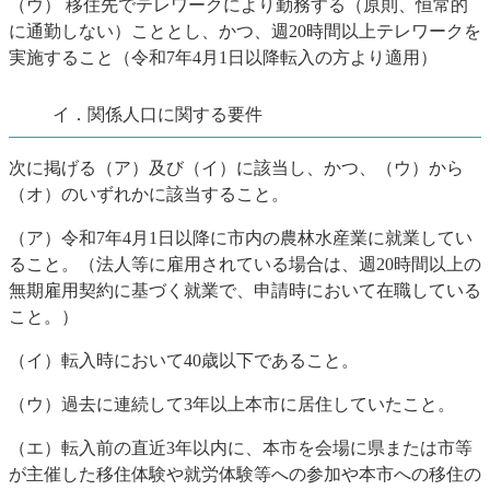
（ウ） 移住先でテレワークにより勤務する（原則、恒常的
に通勤しない）こととし、かつ、週20時間以上テレワークを
実施すること（令和7年4月1日以降転入の方より適用）
イ．関係人口に関する要件
次に掲げる（ア）及び（イ）に該当し、かつ、（ウ）から
（オ）のいずれかに該当すること。
（ア）令和7年4月1日以降に市内の農林水産業に就業してい
ること。（法人等に雇用されている場合は、週20時間以上の
無期雇用契約に基づく就業で、申請時において在職している
こと。）
（イ）転入時において40歳以下であること。
（ウ）過去に連続して3年以上本市に居住していたこと。
（エ）転入前の直近3年以内に、本市を会場に県または市等
が主催した移住体験や就労体験等への参加や本市への移住の