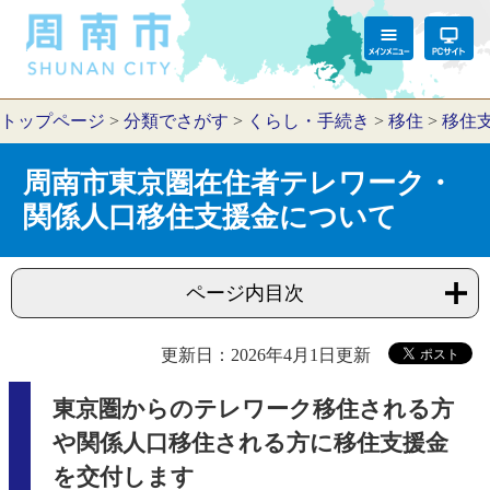
トップページ
>
分類でさがす
>
くらし・手続き
>
移住
>
移住
周南市東京圏在住者テレワーク・
関係人口移住支援金について
ページ内目次
更新日：2026年4月1日更新
東京圏からのテレワーク移住される方
や関係人口移住される方に移住支援金
を交付します