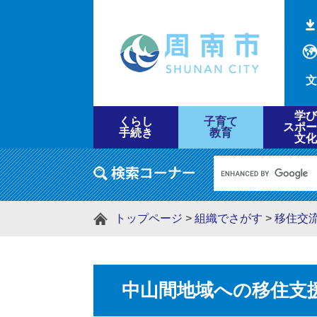
文
学び
くらし
子育て
スポー
手続き
教育
文化
トップページ
>
組織でさがす
>
移住交
中山間地域への移住支