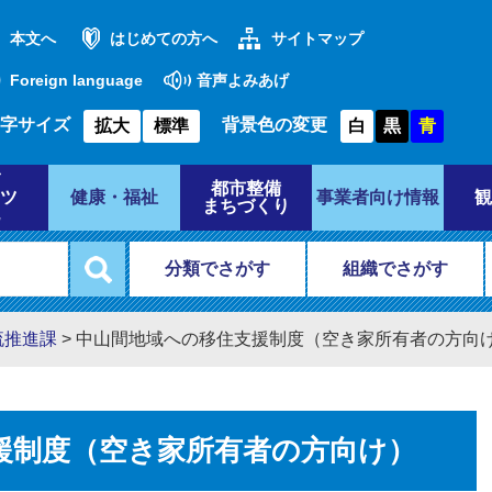
本文へ
はじめての方へ
サイトマップ
Foreign language
音声よみあげ
字サイズ
背景色の変更
拡大
標準
白
黒
青
都市整備
ツ
健康・福祉
事業者向け情報
観
まちづくり
分類でさがす
組織でさがす
流推進課
>
中山間地域への移住支援制度（空き家所有者の方向
援制度（空き家所有者の方向け）