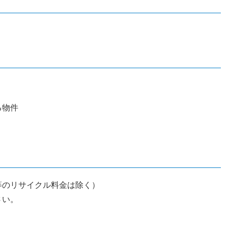
る物件
等のリサイクル料金は除く）
さい。