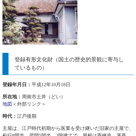
登録有形文化財（国土の歴史的景観に寄与し
ているもの）
登録年月日：
平成12年10月18日
所在地：
周南市土井（どい）
地図
＜外部リンク＞
時代：
江戸後期
主屋は、江戸時代初期から医業を受け継いだ旧家の主屋で、
桁行8間半、梁間5間半、2階建てで、屋根は寄棟造、茅葺