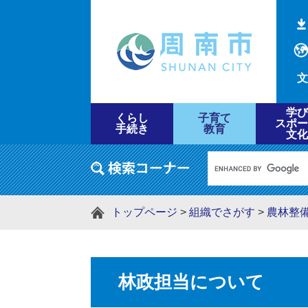
文
学び
くらし
子育て
スポー
手続き
教育
文化
トップページ
>
組織でさがす
>
農林整
林政担当について