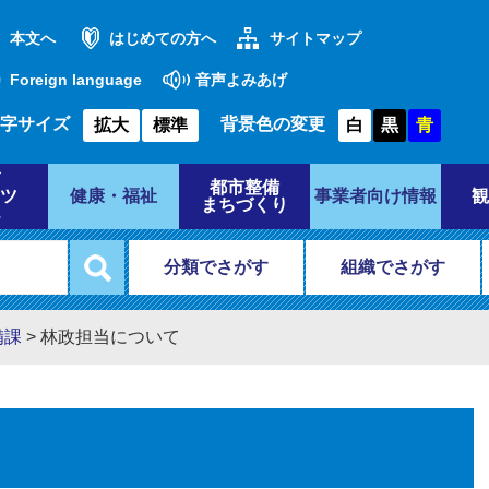
本文へ
はじめての方へ
サイトマップ
Foreign language
音声よみあげ
字サイズ
背景色の変更
拡大
標準
白
黒
青
都市整備
ツ
健康・福祉
事業者向け情報
観
まちづくり
分類でさがす
組織でさがす
備課
>
林政担当について