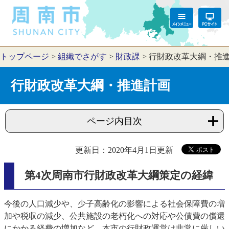
トップページ
>
組織でさがす
>
財政課
>
行財政改革大綱・推
行財政改革大綱・推進計画
ページ内目次
更新日：2020年4月1日更新
第4次周南市行財政改革大綱策定の経緯
今後の人口減少や、少子高齢化の影響による社会保障費の増
加や税収の減少、公共施設の老朽化への対応や公債費の償還
にかかる経費の増加など、本市の行財政運営は非常に厳しい