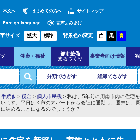
本文へ
はじめての方へ
サイトマップ
Foreign language
音声よみあげ
字サイズ
背景色の変更
拡大
標準
白
黒
青
都市整備
ツ
健康・福祉
事業者向け情報
観
まちづくり
分類でさがす
組織でさがす
・手続き
>
税金
>
個人市民税
>
私は、5年前に周南市内に住宅
ています。平日はＫ市のアパートから会社に通勤し、週末は、
らに納めることになるのでしょうか？