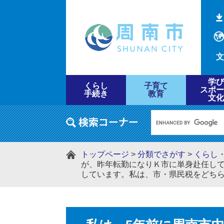
文
学び
くらし
子育て
スポー
手続き
教育
文化
トップページ
>
分類でさがす
>
くらし
が、昨年転勤になりＫ市に単身赴任し
しています。私は、市・県民税をどち