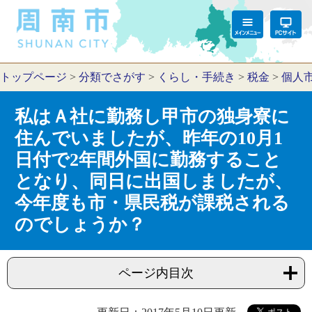
トップページ
>
分類でさがす
>
くらし・手続き
>
税金
>
個人
私はＡ社に勤務し甲市の独身寮に
住んでいましたが、昨年の10月1
日付で2年間外国に勤務すること
となり、同日に出国しましたが、
今年度も市・県民税が課税される
のでしょうか？
ページ内目次