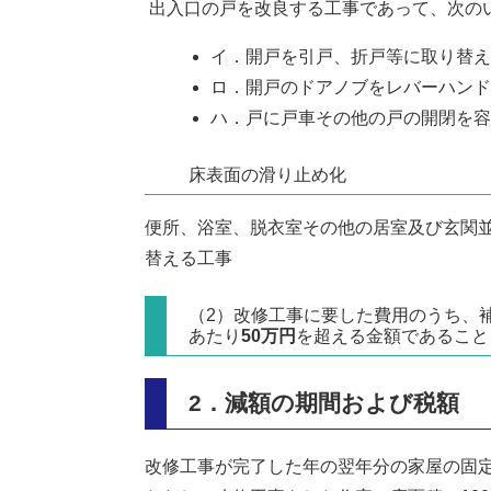
出入口の戸を改良する工事であって、次の
イ．開戸を引戸、折戸等に取り替え
ロ．開戸のドアノブをレバーハンド
ハ．戸に戸車その他の戸の開閉を容
床表面の滑り止め化
便所、浴室、脱衣室その他の居室及び玄関
替える工事
（2）改修工事に要した費用のうち、
あたり
50万円
を超える金額であること
2．減額の期間および税額
改修工事が完了した年の翌年分の家屋の固