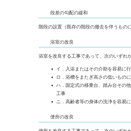
段差の勾配の緩和
階段の設置（既存の階段の撤去を伴うもの
浴室の改良
浴室を改良する工事であって、次のいずれ
イ．入浴またはその介助を容易に行
ロ．浴槽をまたぎ高さの低いものに
ハ．固定式の移乗台、踏み台その他
工事
ニ．高齢者等の身体の洗浄を容易に
便所の改良
便所を改良する工事であって、次のいずれ