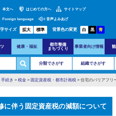
本文へ
はじめての方へ
サイトマップ
Foreign language
音声よみあげ
字サイズ
背景色の変更
拡大
標準
白
黒
青
都市整備
ツ
健康・福祉
事業者向け情報
観
まちづくり
分類でさがす
組織でさがす
・手続き
>
税金
>
固定資産税・都市計画税
>
住宅のバリアフリ
修に伴う固定資産税の減額について