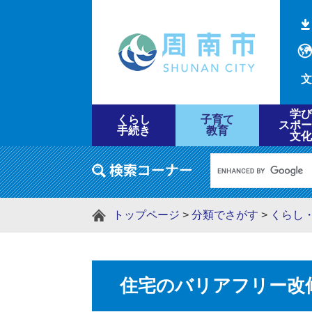
文
学び
くらし
子育て
スポー
手続き
教育
文化
トップページ
>
分類でさがす
>
くらし
住宅のバリアフリー改