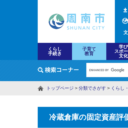
文
学び
くらし
子育て
スポー
手続き
教育
文化
トップページ
>
分類でさがす
>
くらし
冷蔵倉庫の固定資産評