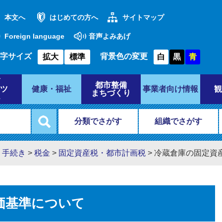
本文へ
はじめての方へ
サイトマップ
Foreign language
音声よみあげ
字サイズ
背景色の変更
拡大
標準
白
黒
青
都市整備
ツ
健康・福祉
事業者向け情報
観
まちづくり
分類でさがす
組織でさがす
・手続き
>
税金
>
固定資産税・都市計画税
>
冷蔵倉庫の固定資
価基準について