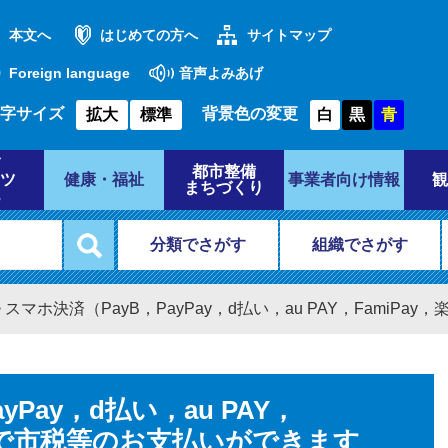
本文へ
はじめての方へ
サイトマップ
Foreign language
音声よみあげ
字サイズ
背景色の変更
拡大
標準
白
黒
青
都市整備
ツ
健康・福祉
事業者向け情報
観
まちづくり
分類でさがす
組織でさがす
>
スマホ決済（PayB，PayPay，d払い，au PAY，Fami
yPay，d払い，au PAY，
イ）で市税等のお支払いができます