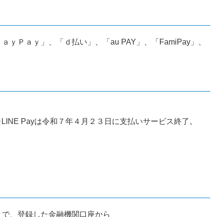
Ｐａｙ」、「ｄ払い」、「au PAY」、「FamiPay」、
y）※LINE Payは令和７年４月２３日に支払いサービス終了。
とで、登録した金融機関口座から