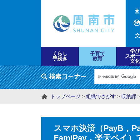
文
学び
くらし
子育て
スポー
手続き
教育
文化
トップページ
>
組織でさがす
>
収納課
スマホ決済（PayB，Pa
FamiPay，楽天ペ