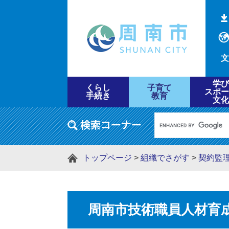
文
学び
くらし
子育て
スポー
手続き
教育
文化
トップページ
>
組織でさがす
>
契約監
周南市技術職員人材育