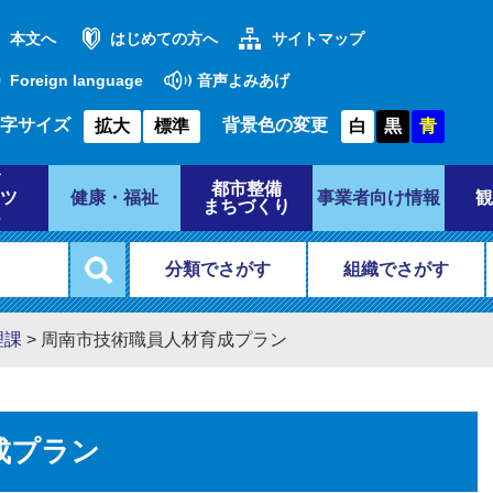
本文へ
はじめての方へ
サイトマップ
Foreign language
音声よみあげ
字サイズ
背景色の変更
拡大
標準
白
黒
青
都市整備
ツ
健康・福祉
事業者向け情報
観
まちづくり
分類でさがす
組織でさがす
理課
>
周南市技術職員人材育成プラン
成プラン