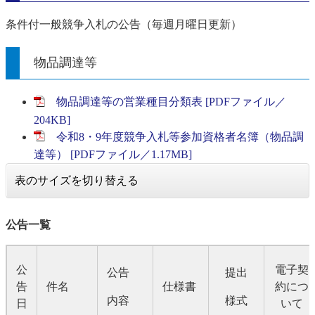
条件付一般競争入札の公告（毎週月曜日更新）
物品調達等
物品調達等の営業種目分類表 [PDFファイル／
204KB]
令和8・9年度競争入札等参加資格者名簿（物品調
達等） [PDFファイル／1.17MB]
表のサイズを切り替える
公告一覧
公
電子契
公告
提出
告
件名
仕様書
約につ
内容
様式
日
いて