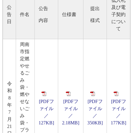
低入札
公
及び電
公告
提出
告
件名
仕様書
子契約
内容
様式
日
につい
て
周南
市指
定燃
やせ
るご
み
令
袋・
和
燃や
8
せな
[PDFフ
[PDFフ
[PDFフ
[PDFフ
年
いご
ァイル
ァイル
ァイル
ァイル
7
み
／
／
／
／
月
袋・
127KB]
2.18MB]
350KB]
177KB]
21
プラ