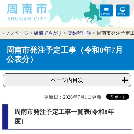
トップページ
>
組織でさがす
>
契約監理課
>
周南市発注予定工
周南市発注予定工事（令和8年7月
公表分）
ページ内目次
更新日：2026年7月1日更新
周南市発注予定工事一覧表(令和8年
度）