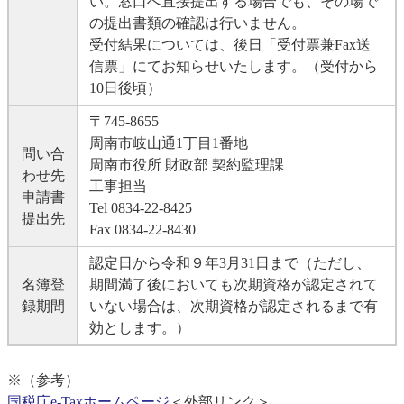
い。窓口へ直接提出する場合でも、その場で
の提出書類の確認は行いません。
受付結果については、後日「受付票兼Fax送
信票」にてお知らせいたします。（受付から
10日後頃）
〒745-8655
周南市岐山通1丁目1番地
問い合
周南市役所 財政部 契約監理課
わせ先
工事担当
申請書
Tel 0834-22-8425
提出先
Fax 0834-22-8430
認定日から令和９年3月31日まで（ただし、
名簿登
期間満了後においても次期資格が認定されて
録期間
いない場合は、次期資格が認定されるまで有
効とします。）
※（参考）
国税庁e-Taxホームページ
＜外部リンク＞