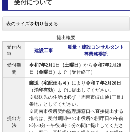
受付について
表のサイズを切り替える
提出概要
受付内
測量・建設コンサルタント
建設工事
容
等業務委託
受付期
令和7年2月1日（土曜日）
から
令和7年2月28
間
日（金曜日）
まで（受付終了）
郵送（宅配便も可）
により
令和７年2月28日
（
消印有効
）までに提出してください。
※郵送先の住所は必ず「周南市岐山通1丁目1
番地」としてください。
※周南市役所契約監理課窓口へ直接提出する
提出方
場合は、受付期間中の市役所の開庁日の午前
法
8時30分～午後5時15分の間に提出してくださ