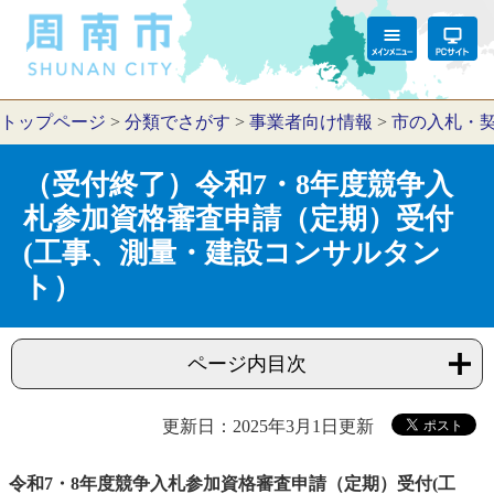
トップページ
>
分類でさがす
>
事業者向け情報
>
市の入札・
（受付終了）令和7・8年度競争入
札参加資格審査申請（定期）受付
(工事、測量・建設コンサルタン
ト）
ページ内目次
更新日：2025年3月1日更新
令和7・8年度競争入札参加資格審査申請（定期）受付(工