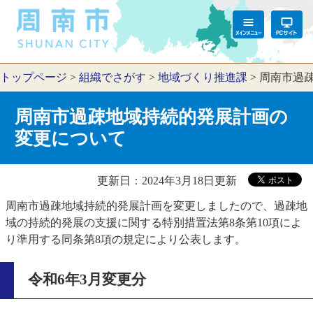
トップページ
>
組織でさがす
>
地域づくり推進課
>
周南市過
周南市過疎地域持続的発展計画の
変更について
更新日：2024年3月18日更新
周南市過疎地域持続的発展計画を変更しましたので、過疎地
域の持続的発展の支援に関する特別措置法第8条第10項によ
り準用する同条第8項の規定により公表します。
令和6年3月変更分