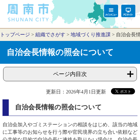
トップページ
>
組織でさがす
>
地域づくり推進課
>
自治会長
自治会長情報の照会について
ページ内目次
更新日：2026年4月1日更新
自治会長情報の照会について
自治会加入やゴミステーションの相談をはじめ、該当の地域
に工事等のお知らせを行う際や官民境界の立ち合い依頼など
公共的な目的で自治会長に連絡を取りたい場合は、自治会長