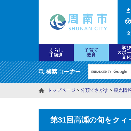
文
学び
くらし
子育て
スポー
手続き
教育
文化
トップページ
>
分類でさがす
>
観光情
第31回高瀬の旬をクィ