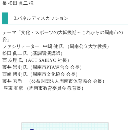
長 松田 眞二 様
3.パネルディスカッション
テーマ「文化・スポーツの大転換期～これからの周南市の
姿」
ファシリテーター 中嶋 健 氏 （周南公立大学教授）
松田 眞二 氏（基調講演講師）
西 友理 氏（ACT SAIKYO 社長）
藤井 崇史 氏（周南市PTA連合会 会長）
西崎 博史 氏（周南市文化協会 会長）
藤井 秀尚 （公益財団法人周南市体育協会 会長）
​ 厚東 和彦 （周南市教育委員会 教育長）