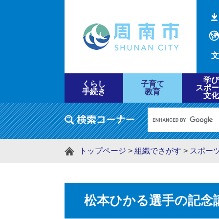
文
学び
くらし
子育て
スポー
手続き
教育
文化
トップページ
>
組織でさがす
>
スポー
松本ひかる選手の記念講