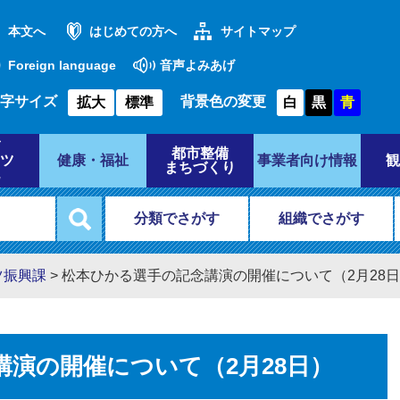
本文へ
はじめての方へ
サイトマップ
Foreign language
音声よみあげ
字サイズ
背景色の変更
拡大
標準
白
黒
青
都市整備
ツ
健康・福祉
事業者向け情報
観
まちづくり
分類でさがす
組織でさがす
ツ振興課
>
松本ひかる選手の記念講演の開催について（2月28
演の開催について（2月28日）