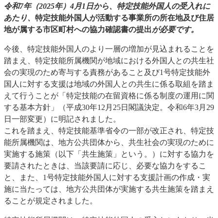
令和7年（2025年）4月1日から、特定技能外国人の受入れに
あたり、
特定技能外国人が活動する事業所の所在地及び住居
地が属する市区町村への​協力確認書の提出
が必要です。
今後、特定技能外国人のより一層の増加が見込まれることを
踏まえ、特定技能所属機関が地域における外国人との共生社
会の実現のため寄与する責務があること及び1号特定技能外
国人に対する支援は地域の外国人との共生に係る取組を踏ま
えて行うことが「特定技能の在留資格に係る制度の運用に関
する基本方針」（平成30年12月25日閣議決定。令和6年3月29
日一部変更）に明記されました。
これを踏まえ、特定技能基準省令の一部が改正され、特定技
能所属機関は、地方公共団体から、共生社会の実現のために
実施する施策（以下「共生施策」という。）に対する協力を
要請されたときは、当該要請に応じ、必要な協力をするこ
と、また、1号特定技能外国人に対する支援計画の作成・実
施に当たっては、地方公共団体が実施する共生施策を踏まえ
ることが規定されました。