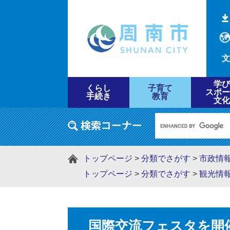
文
学び
くらし
子育て
スポー
手続き
教育
文化
トップページ
>
分類でさがす
>
市政情
トップページ
>
分類でさがす
>
観光情
国際交流フェスタを開催し