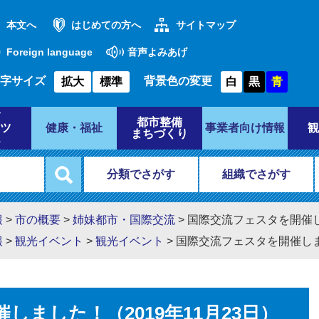
本文へ
はじめての方へ
サイトマップ
Foreign language
音声よみあげ
字サイズ
背景色の変更
拡大
標準
白
黒
青
都市整備
ツ
健康・福祉
事業者向け情報
観
まちづくり
分類でさがす
組織でさがす
報
>
市の概要
>
姉妹都市・国際交流
>
国際交流フェスタを開催しま
報
>
観光イベント
>
観光イベント
>
国際交流フェスタを開催しまし
ました！（2019年11月23日）