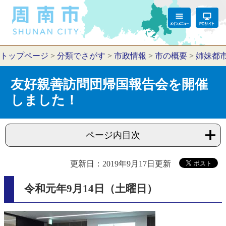
トップページ
>
分類でさがす
>
市政情報
>
市の概要
>
姉妹都
友好親善訪問団帰国報告会を開催
しました！
ページ内目次
更新日：2019年9月17日更新
令和元年9月14日（土曜日）