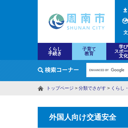
文
学び
くらし
子育て
スポー
手続き
教育
文化
トップページ
>
分類でさがす
>
くらし
外国人向け交通安全