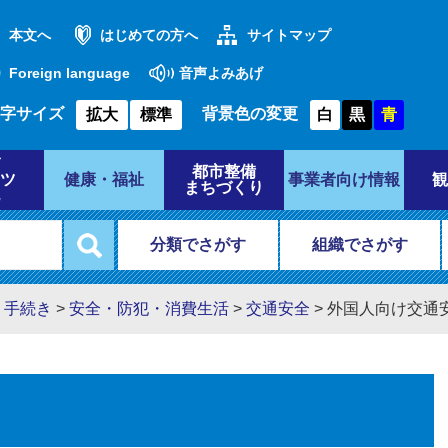
本文へ
はじめての方へ
サイトマップ
Foreign language
音声よみあげ
字サイズ
背景色の変更
拡大
標準
白
黒
青
都市整備
ツ
健康・福祉
事業者向け情報
観
まちづくり
分類でさがす
組織でさがす
・手続き
>
安全・防犯・消費生活
>
交通安全
>
外国人向け交通