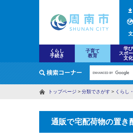
文
学び
くらし
子育て
スポー
手続き
教育
文化
トップページ
>
分類でさがす
>
くらし
通販で宅配荷物の置き