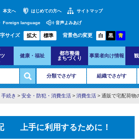
本文へ
はじめての方へ
サイトマップ
Foreign language
音声よみあげ
字サイズ
背景色の変更
拡大
標準
白
黒
青
都市整備
ツ
健康・福祉
事業者向け情報
観
まちづくり
分類でさがす
組織でさがす
・手続き
>
安全・防犯・消費生活
>
消費生活
>
通販で宅配荷物
配 上手に利用するために！