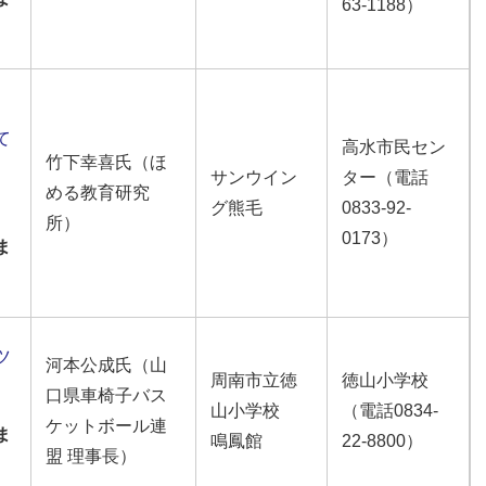
63-1188）
て
高水市民セン
竹下幸喜氏（ほ
て
サンウイン
ター（電話
める教育研究
グ熊毛
0833‐92‐
所）
0173）
ま
ツ
河本公成氏（山
周南市立徳
徳山小学校
口県車椅子バス
山小学校
（電話0834-
ケットボール連
ま
鳴鳳館
22-8800）
盟 理事長）