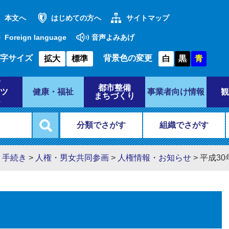
本文へ
はじめての方へ
サイトマップ
Foreign language
音声よみあげ
字サイズ
背景色の変更
拡大
標準
白
黒
青
都市整備
ツ
健康・福祉
事業者向け情報
観
まちづくり
分類でさがす
組織でさがす
・手続き
>
人権・男女共同参画
>
人権情報・お知らせ
>
平成3