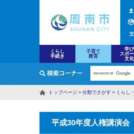
文
学び
くらし
子育て
スポー
手続き
教育
文化
トップページ
>
分類でさがす
>
くらし
平成30年度人権講演会