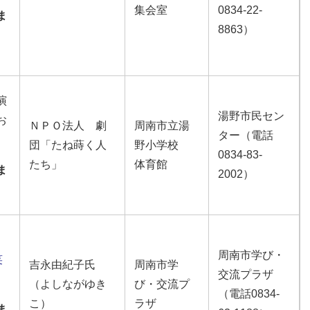
集会室
0834-22-
ま
8863）
演
湯野市民セン
お
ＮＰＯ法人 劇
周南市立湯
ター（電話
団「たね蒔く人
野小学校
0834-83-
たち」
体育館
ま
2002）
周南市学び・
笑
吉永由紀子氏
周南市学
交流プラザ
（よしながゆき
び・交流プ
（電話0834-
こ）
ラザ
ま