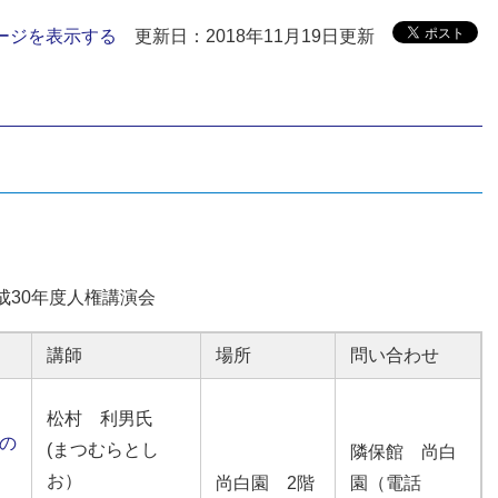
ージを表示する
更新日：2018年11月19日更新
成30年度人権講演会
講師
場所
問い合わせ
松村 利男氏
の
(まつむらとし
隣保館 尚白
お）
尚白園 2階
園（電話