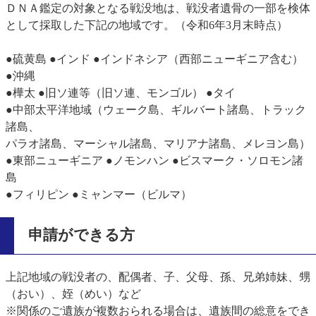
ＤＮＡ鑑定の対象となる戦没地は、戦没者遺骨の一部を検体
として採取した下記の地域です。（令和6年3月末時点）
●硫黄島 ●インド ●インドネシア（西部ニューギニア含む）
●沖縄
●樺太 ●旧ソ連等（旧ソ連、モンゴル） ●タイ
●中部太平洋地域（ウェーク島、ギルバート諸島、トラック
諸島、
パラオ諸島、マーシャル諸島、マリアナ諸島、メレヨン島）
●東部ニューギニア ●ノモンハン ●ビスマーク・ソロモン諸
島
●フィリピン ●ミャンマー（ビルマ）
申請ができる方
上記地域の戦没者の、配偶者、子、父母、孫、兄弟姉妹、甥
（おい）、姪（めい）など
※関係のご遺族が複数おられる場合は、遺族間の総意をでき