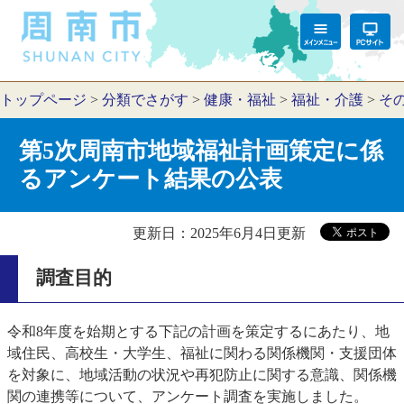
トップページ
>
分類でさがす
>
健康・福祉
>
福祉・介護
>
そ
第5次周南市地域福祉計画策定に係
るアンケート結果の公表
更新日：2025年6月4日更新
調査目的
令和8年度を始期とする下記の計画を策定するにあたり、地
域住民、高校生・大学生、福祉に関わる関係機関・支援団体
を対象に、地域活動の状況や再犯防止に関する意識、関係機
関の連携等について、アンケート調査を実施しました。