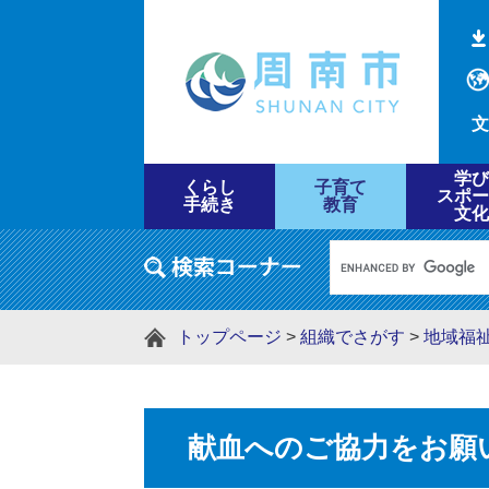
文
学び
くらし
子育て
スポー
手続き
教育
文化
トップページ
>
組織でさがす
>
地域福
献血へのご協力をお願