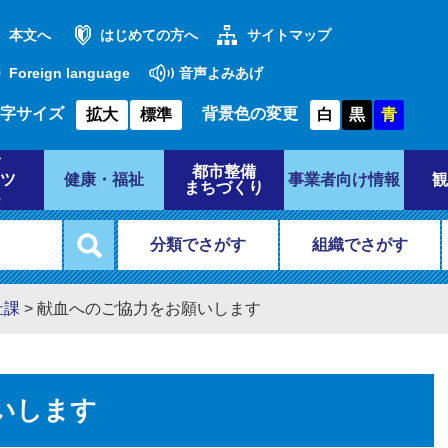
本文へ
はじめての方へ
サイトマップ
Foreign language
音声よみあげ
字サイズ
背景色の変更
拡大
標準
白
黒
青
都市整備
ツ
健康・福祉
事業者向け情報
観
まちづくり
分類でさがす
組織でさがす
祉課
>
献血へのご協力をお願いします
いします