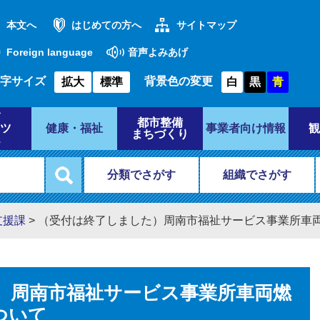
本文へ
はじめての方へ
サイトマップ
Foreign language
音声よみあげ
字サイズ
背景色の変更
拡大
標準
白
黒
青
都市整備
ツ
健康・福祉
事業者向け情報
観
まちづくり
分類でさがす
組織でさがす
支援課
>
（受付は終了しました）周南市福祉サービス事業所車
）周南市福祉サービス事業所車両燃
ついて