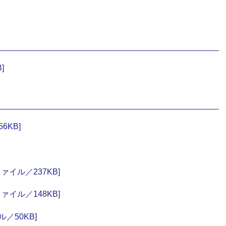
]
6KB]
ァイル／237KB]
ァイル／148KB]
／50KB]