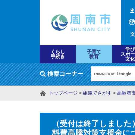
文
学び
くらし
子育て
スポー
手続き
教育
文化
トップページ
>
組織でさがす
>
高齢者
（受付は終了しました
料費高騰対策支援金に