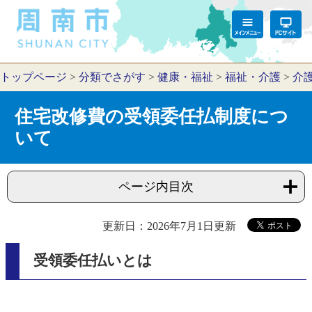
トップページ
>
分類でさがす
>
健康・福祉
>
福祉・介護
>
介
住宅改修費の受領委任払制度につ
いて
ページ内目次
更新日：2026年7月1日更新
受領委任払いとは