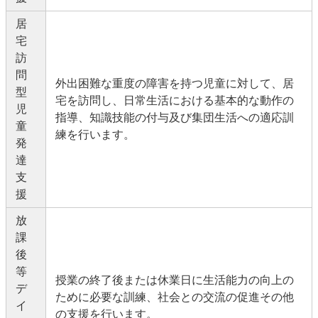
居
宅
訪
問
外出困難な重度の障害を持つ児童に対して、居
型
宅を訪問し、日常生活における基本的な動作の
児
指導、知識技能の付与及び集団生活への適応訓
童
練を行います。
発
達
支
援
放
課
後
等
授業の終了後または休業日に生活能力の向上の
デ
ために必要な訓練、社会との交流の促進その他
イ
の支援を行います。