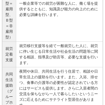
型＝
一般企業等での就労が困難な人に、働く場を提
雇用
供するとともに、知識及び能力の向上のために
型、
必要な訓練を行います。
Ｂ型
＝非
雇用
型）
就労移行支援等を経て一般就労した人に、就労
就労
に伴い生じる日常生活や社会生活の問題等に関
定着
する相談、指導及び助言等、必要な支援を行い
支援
ます。
夜間や休日、共同生活を行う住居で、相談や日
共同
常生活上の援助を行います。また、入浴、排せ
生活
つ、食事の介護等の必要性が認定されている方
援助
にはサービスも提供します。さらに入居者間の
（グ
交流を保ちながら一人で暮らしたいというニー
ルー
ズに応えるためにサテライト型居住がありま
プホ