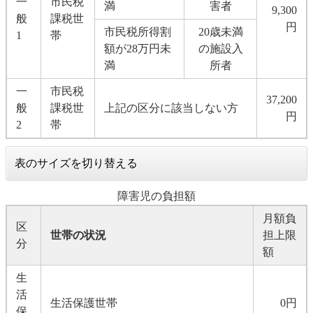
一
市民税
満
害者
9,300
般
課税世
円
市民税所得割
20歳未満
1
帯
額が28万円未
の施設入
満
所者
一
市民税
37,200
般
課税世
上記の区分に該当しない方
円
2
帯
表のサイズを切り替える
障害児の負担額
月額負
区
世帯の状況
担上限
分
額
生
活
生活保護世帯
0円
保