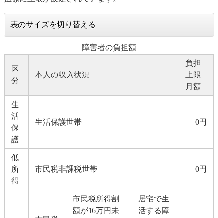
表のサイズを切り替える
障害者の負担額
負担
区
本人の収入状況
上限
分
月額
生
活
生活保護世帯
0円
保
護
低
所
市民税非課税世帯
0円
得
市民税所得割
居宅で生
額が16万円未
活する障