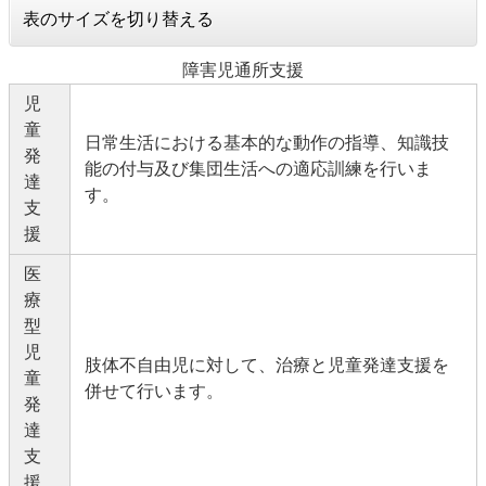
表のサイズを切り替える
障害児通所支援
児
童
日常生活における基本的な動作の指導、知識技
発
能の付与及び集団生活への適応訓練を行いま
達
す。
支
援
医
療
型
児
肢体不自由児に対して、治療と児童発達支援を
童
併せて行います。
発
達
支
援