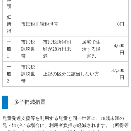
護
低
所
市民税非課税世帯
0円
得
一
市民税
市民税所得割
居宅で生
4,600
般
課税世
額が28万円未
活する障
円
1
帯
満
害児
一
市民税
37,200
般
課税世
上記の区分に該当しない方
円
2
帯
多子軽減措置
児童発達支援等を利用する児童と同一世帯に、18歳未満の
兄・姉がいる場合に、利用者負担が軽減されます。（所得等