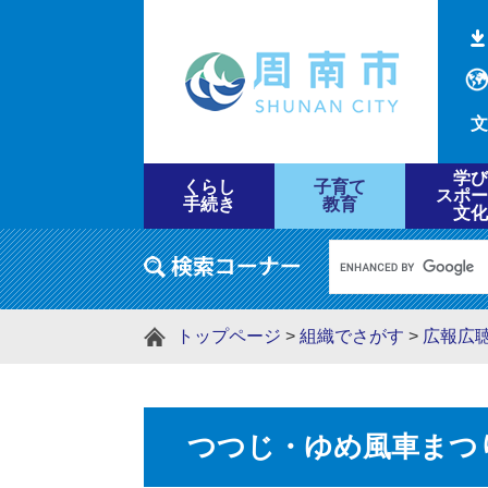
文
学び
くらし
子育て
スポー
手続き
教育
文化
トップページ
>
組織でさがす
>
広報広
つつじ・ゆめ風車まつ