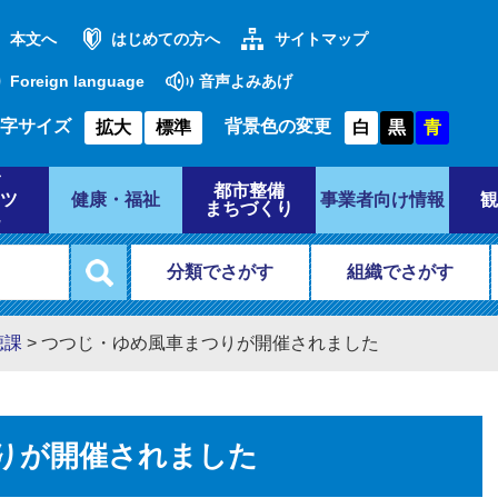
本文へ
はじめての方へ
サイトマップ
Foreign language
音声よみあげ
字サイズ
背景色の変更
拡大
標準
白
黒
青
都市整備
ツ
健康・福祉
事業者向け情報
観
まちづくり
分類でさがす
組織でさがす
聴課
>
つつじ・ゆめ風車まつりが開催されました
りが開催されました