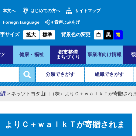
本文へ
はじめての方へ
サイトマップ
Foreign language
音声よみあげ
字サイズ
背景色の変更
拡大
標準
白
黒
青
都市整備
ツ
健康・福祉
事業者向け情報
観
まちづくり
分類でさがす
組織でさがす
聴課
>
ネッツトヨタ山口（株）よりＣ＋ｗａｌｋＴが寄贈され
）よりＣ＋ｗａｌｋＴが寄贈されま