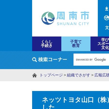
文
学び
くらし
子育て
スポー
手続き
教育
文化
トップページ
>
組織でさがす
>
広報広
ネッツトヨタ山口（株
した