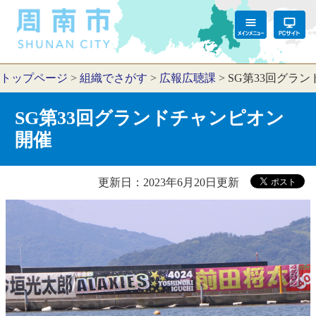
トップページ
>
組織でさがす
>
広報広聴課
>
SG第33回グラ
SG第33回グランドチャンピオン
開催
更新日：2023年6月20日更新