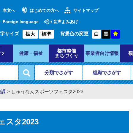
本文へ
はじめての方へ
サイトマップ
Foreign language
音声よみあげ
字サイズ
背景色の変更
拡大
標準
白
黒
青
都市整備
ツ
健康・福祉
事業者向け情報
観
まちづくり
分類でさがす
組織でさがす
聴課
>
しゅうなんスポーツフェスタ2023
スタ2023