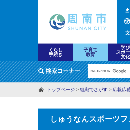
文
学び
くらし
子育て
スポー
手続き
教育
文化
トップページ
>
組織でさがす
>
広報広
しゅうなんスポーツフェ