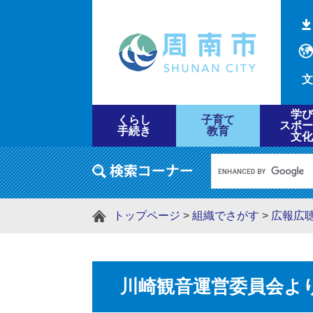
文
学び
くらし
子育て
スポー
手続き
教育
文化
トップページ
>
組織でさがす
>
広報広
川崎観音運営委員会よ