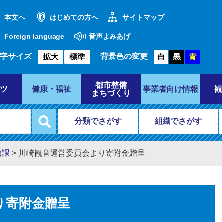
本文へ
はじめての方へ
サイトマップ
Foreign language
音声よみあげ
字サイズ
背景色の変更
拡大
標準
白
黒
青
都市整備
ツ
健康・福祉
事業者向け情報
観
まちづくり
分類でさがす
組織でさがす
聴課
>
川崎観音運営委員会より寄附金贈呈
り寄附金贈呈