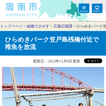
トップページ
>
組織でさがす
>
広報広聴課
>
ひらめきパーク
ひらめきパーク笠戸島桟橋付近で
稚魚を放流
更新日：2023年11月8日更新