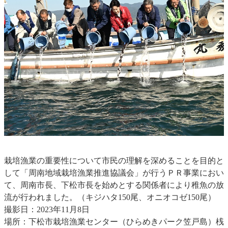
栽培漁業の重要性について市民の理解を深めることを目的と
して「周南地域栽培漁業推進協議会」が行うＰＲ事業におい
て、周南市長、下松市長を始めとする関係者により稚魚の放
流が行われました。（キジハタ150尾、オニオコゼ150尾）
撮影日：2023年11月8日
場所：下松市栽培漁業センター（ひらめきパーク笠戸島）桟