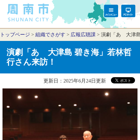
トップページ
>
組織でさがす
>
広報広聴課
>
演劇「あゝ大津島
演劇「あゝ大津島 碧き海」若林哲
行さん来訪！
更新日：2025年6月24日更新