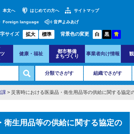
本文へ
はじめての方へ
サイトマップ
Foreign language
音声よみあげ
字サイズ
背景色の変更
拡大
標準
白
黒
青
都市整備
ツ
健康・福祉
事業者向け情報
観
まちづくり
分類でさがす
組織でさがす
聴課
>
災害時における医薬品・衛生用品等の供給に関する協定
・衛生用品等の供給に関する協定の