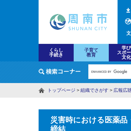
文
学び
くらし
子育て
スポー
手続き
教育
文化
トップページ
>
組織でさがす
>
広報広
災害時における医薬品
締結