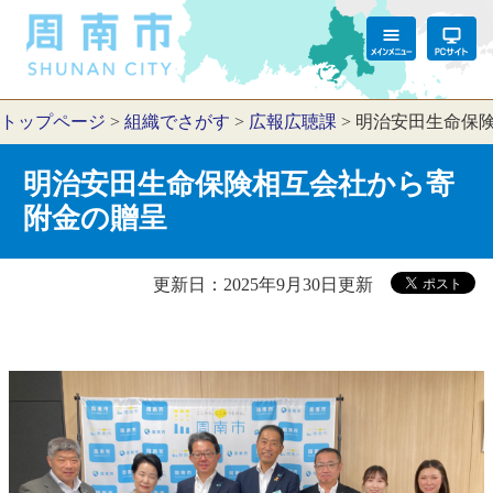
トップページ
>
組織でさがす
>
広報広聴課
>
明治安田生命保
明治安田生命保険相互会社から寄
附金の贈呈
更新日：2025年9月30日更新