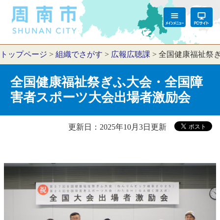
トップページ
>
組織でさがす
>
広報広聴課
>
全国健康福祉祭
全国健康福祉祭ぎふ大会・全国障
害者スポーツ大会出場者激励会
更新日：2025年10月3日更新