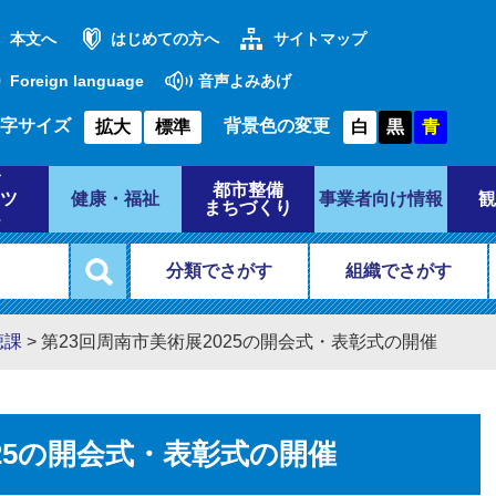
本文へ
はじめての方へ
サイトマップ
Foreign language
音声よみあげ
字サイズ
背景色の変更
拡大
標準
白
黒
青
都市整備
ツ
健康・福祉
事業者向け情報
観
まちづくり
分類でさがす
組織でさがす
聴課
>
第23回周南市美術展2025の開会式・表彰式の開催
025の開会式・表彰式の開催