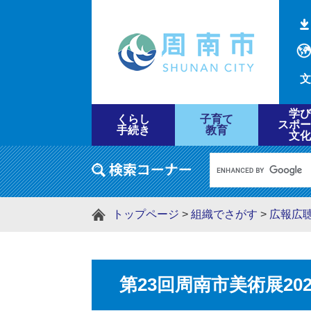
文
学び
くらし
子育て
スポー
手続き
教育
文化
トップページ
>
組織でさがす
>
広報広
第23回周南市美術展2