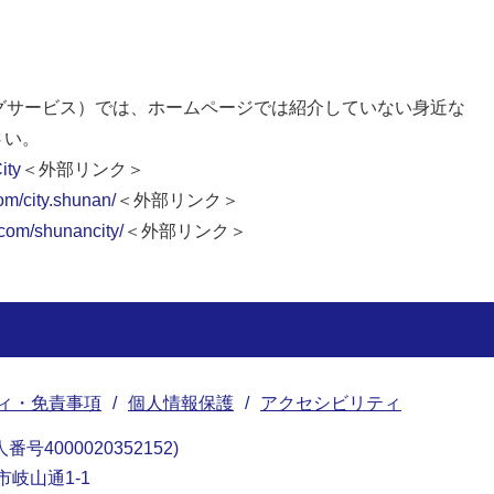
グサービス）では、ホームページでは紹介していない身近な
さい。
ity
＜外部リンク＞
om/city.shunan/
＜外部リンク＞
.com/shunancity/
＜外部リンク＞
ィ・免責事項
個人情報保護
アクセシビリティ
番号4000020352152
南市岐山通1-1