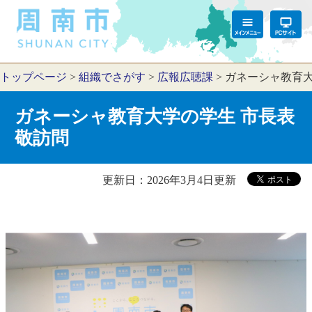
トップページ
>
組織でさがす
>
広報広聴課
>
ガネーシャ教育大
ガネーシャ教育大学の学生 市長表
敬訪問
更新日：2026年3月4日更新