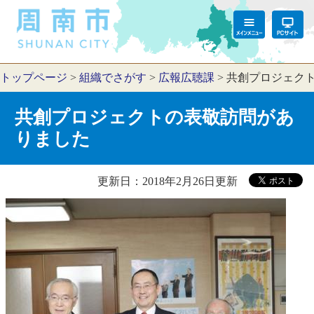
トップページ
>
組織でさがす
>
広報広聴課
>
共創プロジェク
共創プロジェクトの表敬訪問があ
りました
更新日：2018年2月26日更新