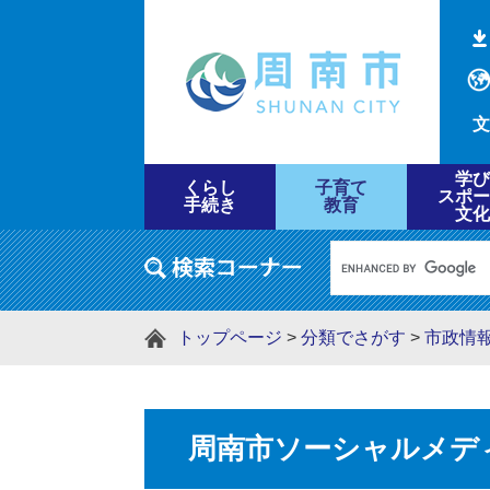
文
学び
くらし
子育て
スポー
手続き
教育
文化
トップページ
>
分類でさがす
>
市政情
周南市ソーシャルメデ