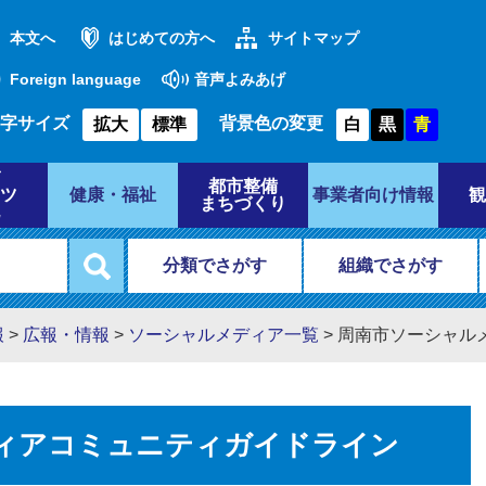
本文へ
はじめての方へ
サイトマップ
Foreign language
音声よみあげ
字サイズ
背景色の変更
拡大
標準
白
黒
青
都市整備
ツ
健康・福祉
事業者向け情報
観
まちづくり
分類でさがす
組織でさがす
報
>
広報・情報
>
ソーシャルメディア一覧
>
周南市ソーシャル
ィアコミュニティガイドライン