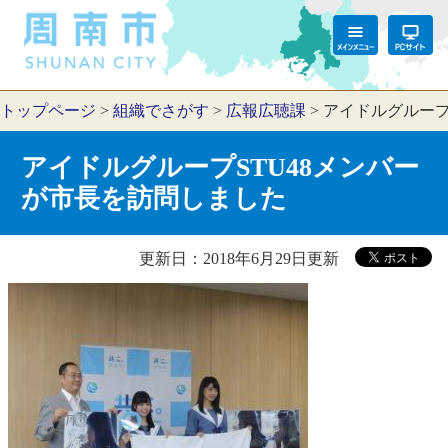
トップページ
>
組織でさがす
>
広報広聴課
>
アイドルグループ
アイドルグループSTU48メンバー
が市長を訪問しました
更新日：2018年6月29日更新