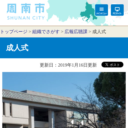
トップページ
>
組織でさがす
>
広報広聴課
>
成人式
成人式
更新日：2019年1月16日更新