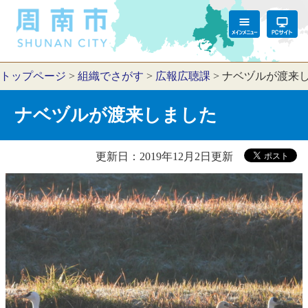
トップページ
>
組織でさがす
>
広報広聴課
>
ナベヅルが渡来
ナベヅルが渡来しました
更新日：2019年12月2日更新