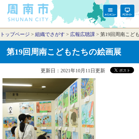
トップページ
>
組織でさがす
>
広報広聴課
>
第19回周南こど
第19回周南こどもたちの絵画展
更新日：2021年10月11日更新